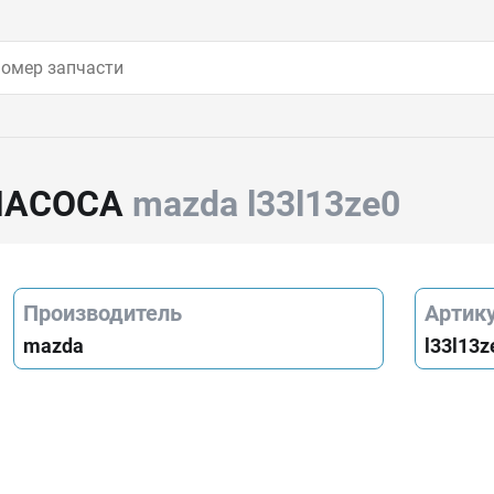
НАСОСА
mazda l33l13ze0
Производитель
Артик
mazda
l33l13z