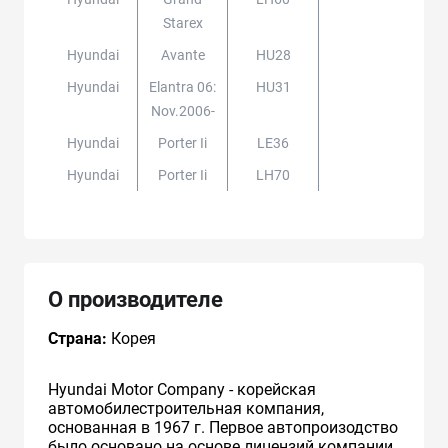
Starex
Hyundai
Avante
HU28
Hyundai
Elantra 06:
HU31
Nov.2006-
Hyundai
Porter Ii
LE36
Hyundai
Porter Ii
LH70
О производителе
Страна:
Корея
Hyundai Motor Company - корейская
автомобилестроительная компания,
основанная в 1967 г. Первое автопроизодство
было основано на основе лицензий компании