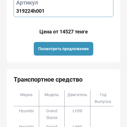
Артикул
319224h001
Цена от 14527 тенге
Посмотреть предложения
Транспортное средство
Марка
Модель
Двигатель
Год
Доп
Выпуска
Hyundai
Grand
LH58
Starex
Hyundai
Grand
LH60