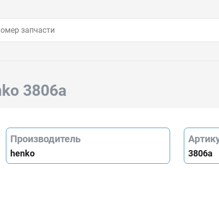
nko 3806a
Производитель
Артик
henko
3806a