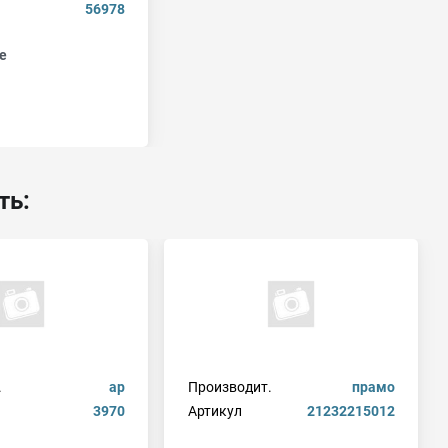
56978
е
ть:
.
ap
Производит.
прамо
3970
Артикул
21232215012