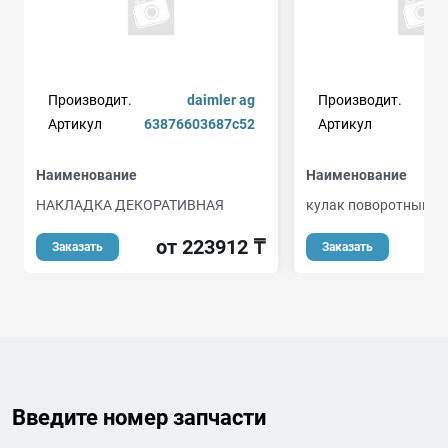
Производит.
daimler ag
Производит.
Артикул
63876603687c52
Артикул
Наименование
Наименование
НАКЛАДКА ДЕКОРАТИВНАЯ
кулак поворотный п
от 223912 ₸
о
Заказать
Заказать
Введите номер запчасти