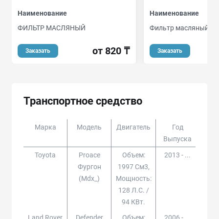
Наименование
Наименование
ФИЛЬТР МАСЛЯНЫЙ
Фильтр масляный
от 820 ₸
Заказать
Заказать
Транспортное средство
Марка
Модель
Двигатель
Год
Доп
Выпуска
Toyota
Proace
Объем:
2013 - ...
Фургон
1997 См3,
(mdx_)
Мощность:
128 Л.с. /
94 КВт.
Land Rover
Defender
Объем:
2006 - ...