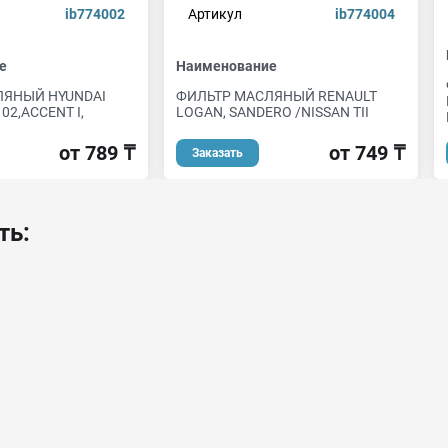
ib774002
Артикул
ib774004
е
Наименование
ЛЯНЫЙ HYUNDAI
ФИЛЬТР МАСЛЯНЫЙ RENAULT
02,ACCENT I,
LOGAN, SANDERO /NISSAN TII
от 789 ₸
от 749 ₸
Заказать
ть: