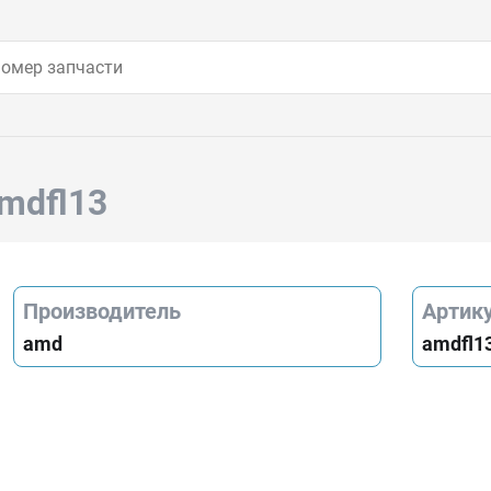
mdfl13
Производитель
Артик
amd
amdfl1