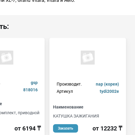
L-7, Grand Vitara, Vitara и Aero.
ть:
.
gsp
Производит.
nap (корея)
818016
Артикул
tydi2002e
е
Наименование
мплект, приводной
КАТУШКА ЗАЖИГАНИЯ
от 12232 ₸
от 6194 ₸
Заказать