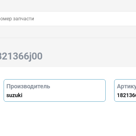
821366j00
Производитель
Артик
suzuki
182136