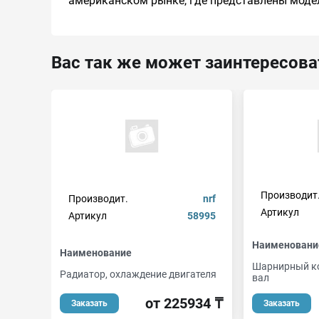
американском рынке, где представлены модели X
Вас так же может заинтересова
Производит
Производит.
nrf
Артикул
Артикул
58995
Наименовани
Наименование
Шарнирный ко
Радиатор, охлаждение двигателя
вал
от 225934 ₸
Заказать
Заказать