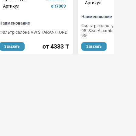
Артикул
i
Артикул
elr7009
Наименование
Наименование
Фильтр салон. угольн. Ford
95- Seat Alhambra 96- VW S
Фильтр салона VW SHARAN\FORD
95-
от 4333 ₸
от 
Заказать
Заказать