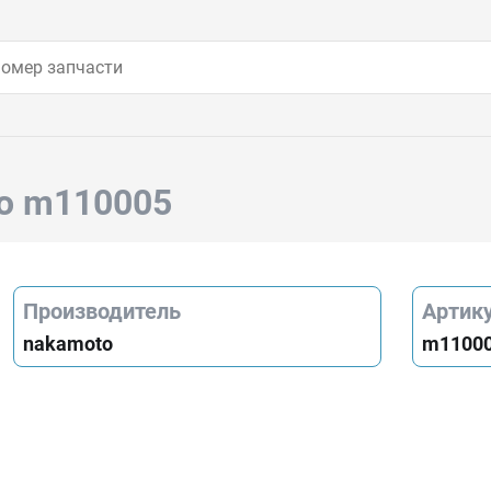
o m110005
Производитель
Артик
nakamoto
m1100