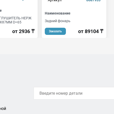
Артикул
0687933
е
Наименование
 ГЛУШИТЕЛЬ НЕРЖ
Задний фонарь
X87ММ D=65
от 89104 ₸
от 2936 ₸
Заказать
ной