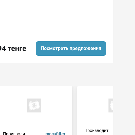
94 тенге
Посмотреть предложения
Производит.
z
Производит.
mecafilter