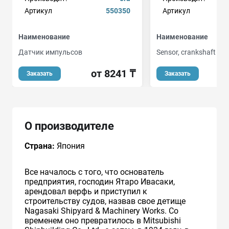
Артикул
550350
Артикул
Наименование
Наименование
Датчик импульсов
Sensor, crankshaft pul
от 8241 ₸
о
Заказать
Заказать
О производителе
Страна:
Япония
Все началось с того, что основатель
предприятия, господин Ятаро Ивасаки,
арендовал верфь и приступил к
строительству судов, назвав свое детище
Nagasaki Shipyard & Machinery Works. Со
временем оно превратилось в Mitsubishi