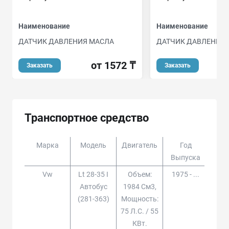
Наименование
Наименование
ДАТЧИК ДАВЛЕНИЯ МАСЛА
ДАТЧИК ДАВЛЕНИЯ
от 1572 ₸
Заказать
Заказать
Транспортное средство
Марка
Модель
Двигатель
Год
Доп
Выпуска
Vw
Lt 28-35 I
Объем:
1975 - ...
Автобус
1984 См3,
(281-363)
Мощность:
75 Л.с. / 55
КВт.