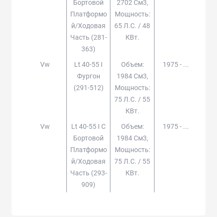
Бортовой
2702 См3,
Платформо
Мощность:
Й/ходовая
65 Л.с. / 48
Часть (281-
КВт.
363)
Vw
Lt 40-55 I
Объем:
1975 - ...
Фургон
1984 См3,
(291-512)
Мощность:
75 Л.с. / 55
КВт.
Vw
Lt 40-55 I C
Объем:
1975 - ...
Бортовой
1984 См3,
Платформо
Мощность:
Й/ходовая
75 Л.с. / 55
Часть (293-
КВт.
909)