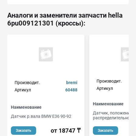
Аналоги и заменители запчасти hella
6pu009121301 (кроссы):
Производит.
Производит.
bremi
Артикул
Артикул
60488
Наименование
Наименование
Датчик, положение
Датчик р.вала BMW E36 90-92
распределительного 
от 18747 ₸
о
Заказать
Заказать