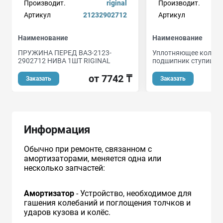
Производит.
riginal
Производит.
Артикул
21232902712
Артикул
Наименование
Наименование
ПРУЖИНА ПЕРЕД ВАЗ-2123-
Уплотняющее кольцо
2902712 НИВА 1ШТ RIGINAL
подшипник ступицы 
от 7742 ₸
о
Заказать
Заказать
Информация
Обычно при ремонте, связанном с
амортизаторами, меняется одна или
несколько запчастей:
Амортизатор
- Устройство, необходимое для
гашения колебаний и поглощения толчков и
ударов кузова и колёс.