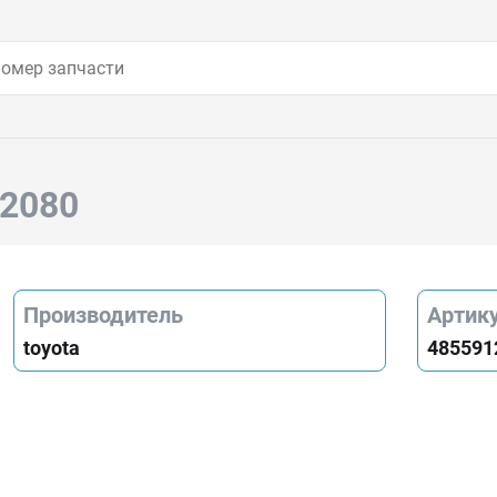
12080
Производитель
Артик
toyota
485591