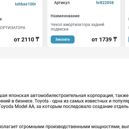
Артикул
hr822058
tshbae100r
Наименование
е
Чехол амортизатора задней
ОРТИЗАТОРА
подвески
от 2110 ₸
от 1739 ₸
Заказать
нейшая японская автомобилестроительная корпорация, так
ий в бизнесе. Toyota - одна из самых известных и попул
Toyoda Model AA, за которым последовало создание отдельно
сполагает огромными производственными мощностями, вып