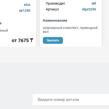
Производит.
skf
.
alco
Артикул
vkja5296
sp1240
Наименование
е
Шарнирный комплект, приводной
ивный
вал
от 7675 ₸
Заказать