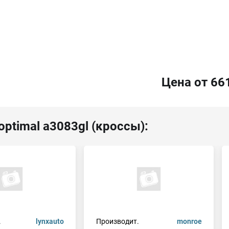
Цена от 66
ptimal a3083gl (кроссы):
.
lynxauto
Производит.
monroe