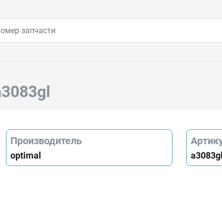
a3083gl
Производитель
Артик
optimal
a3083g