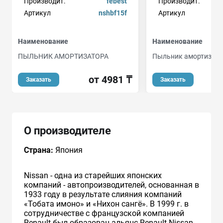
Производит.
febest
Производит.
Артикул
nshbf15f
Артикул
Наименование
Наименование
ПЫЛЬНИК АМОРТИЗАТОРА
Пыльник амортизат
от 4981 ₸
Заказать
Заказать
О производителе
Страна:
Япония
Nissan - одна из старейших японских
компаний - автопроизводителей, основанная в
1933 году в результате слияния компаний
«Тобата имоно» и «Нихон сангё». В 1999 г. в
сотрудничестве с французcкой компанией
Renault был образован альянс Renault-Nissan.