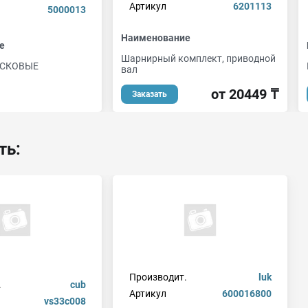
Артикул
6201113
5000013
Наименование
е
Шарнирный комплект, приводной
СКОВЫЕ
вал
от 20449 ₸
Заказать
ть:
Производит.
luk
.
cub
Артикул
600016800
vs33c008