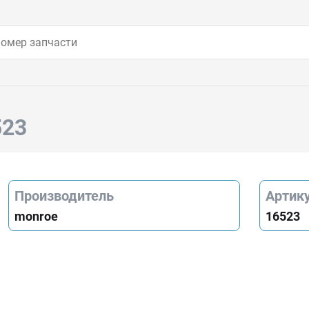
523
Производитель
Артик
monroe
16523