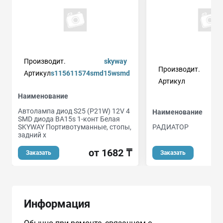
Производит.
skyway
Производит.
Артикул
s115611574smd15wsmd
Артикул
Наименование
Автолампа диод S25 (P21W) 12V 4
Наименование
SMD диода BA15s 1-конт Белая
SKYWAY Портивотуманные, стопы,
РАДИАТОР
задний х
от 1682 ₸
о
Заказать
Заказать
Информация