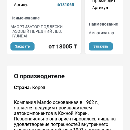
Производит.
Артикул
ib131065
Артикул
Наименование
Наименование
АМОРТИЗАТОР ПОДВЕСКИ
ГАЗОВЫЙ ПЕРЕДНИЙ ЛЕВ.
Амортизатор
HYUNDAI
о
от 13005 ₸
Заказать
Заказать
О производителе
Страна:
Корея
Компания Маndo основанная в 1962 г.,
является ведущим производителем
автокомпонентов в Южной Кореи.
Первоначально она ориентировалась лишь на
удовлетворение потребностей внутреннего
рынка автозапчастей, но с 1991 г. компания