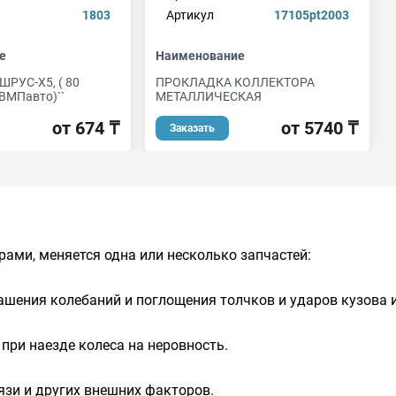
1803
Артикул
17105pt2003
е
Наименование
ШРУС-Х5, ( 80
ПРОКЛАДКА КОЛЛЕКТОРА
(ВМПавто)``
МЕТАЛЛИЧЕСКАЯ
от 674 ₸
от 5740 ₸
Заказать
ами, меняется одна или несколько запчастей:
ашения колебаний и поглощения толчков и ударов кузова и
при наезде колеса на неровность.
язи и других внешних факторов.