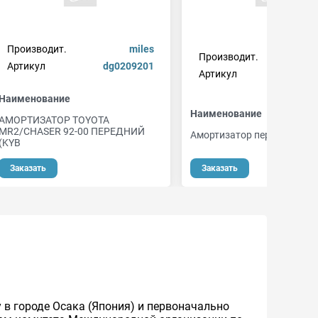
Производит.
miles
Производит.
Артикул
dg0209201
Артикул
42139
Наименование
Наименование
АМОРТИЗАТОР TOYOTA
MR2/CHASER 92-00 ПЕРЕДНИЙ
Амортизатор передн. газо
(KYB
от 1
Заказать
Заказать
у в городе Осака (Япония) и первоначально