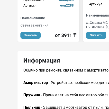
Артикул
Артикул
eon2288
Наименовани
Наименование
х..Смазка МС-
Свеча зажигания
г.стик-пакет)
от 3911 ₸
Заказать
Заказать
Информация
Обычно при ремонте, связанном с амортизатор
Амортизатор
- Устройство, необходимое для г
Пружина
- Принимает на себя вес автомобиля 
Пыльник
- Защищает амортизатор от пыли, гр