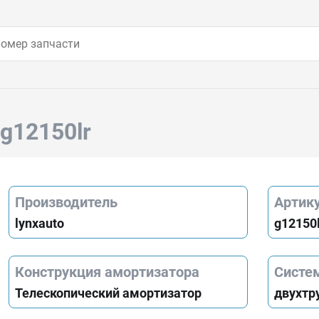
 g12150lr
Производитель
Артик
lynxauto
g12150l
Конструкция амортизатора
Систе
Телескопический амортизатор
двухтр