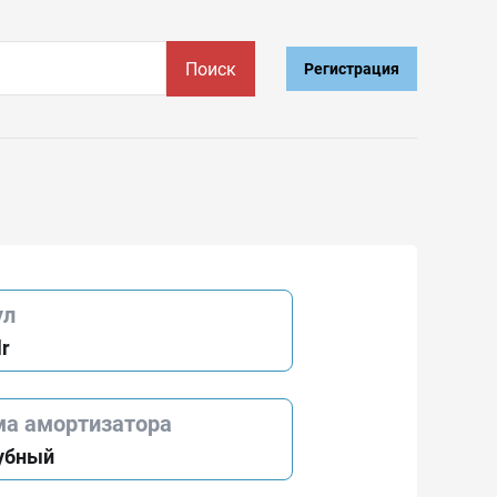
Поиск
Регистрация
ул
r
ма амортизатора
убный