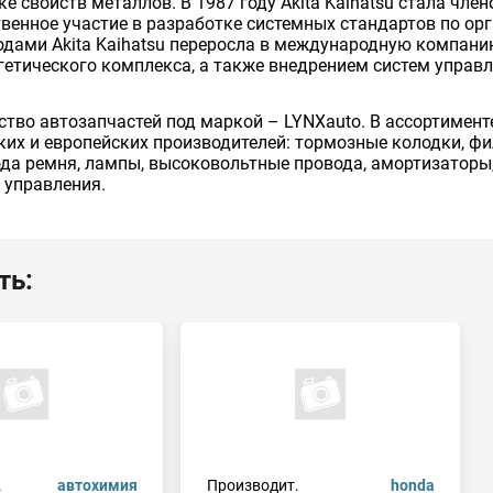
е свойств металлов. В 1987 году Akita Kaihatsu стала чл
венное участие в разработке системных стандартов по ор
годами Akita Kaihatsu переросла в международную компа
етического комплекса, а также внедрением систем управл
одство автозапчастей под маркой – LYNXauto. В ассортимен
ких и европейских производителей: тормозные колодки, фи
ода ремня, лампы, высоковольтные провода, амортизаторы
 управления.
ть:
.
автохимия
Производит.
honda