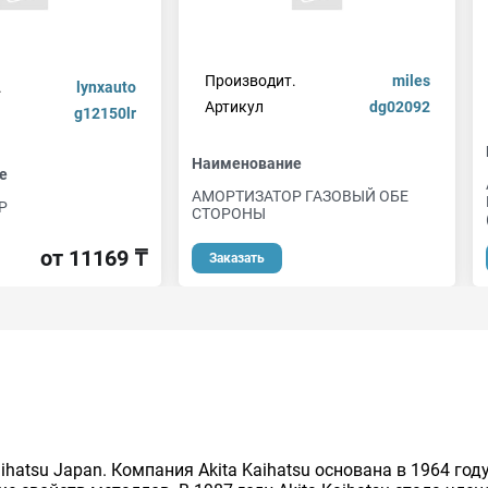
Производит.
miles
.
lynxauto
Артикул
dg02092
g12150lr
Наименование
е
АМОРТИЗАТОР ГАЗОВЫЙ ОБЕ
Р
СТОРОНЫ
от 11169 ₸
Заказать
hatsu Japan. Компания Akita Kaihatsu основана в 1964 год