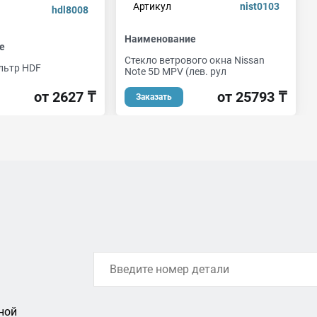
Артикул
nist0103
hdl8008
Наименование
е
Стекло ветрового окна Nissan
льтр HDF
Note 5D MPV (лев. рул
от 2627 ₸
от 25793 ₸
Заказать
ной