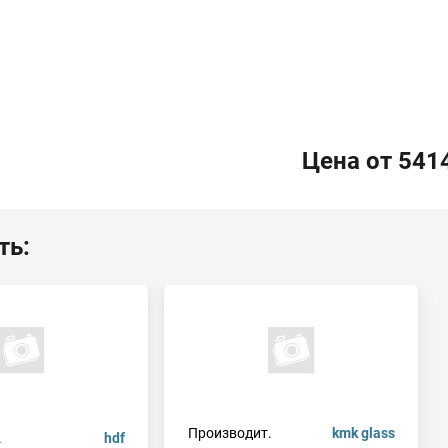
Цена от 541
ть:
Производит.
kmk glass
.
hdf