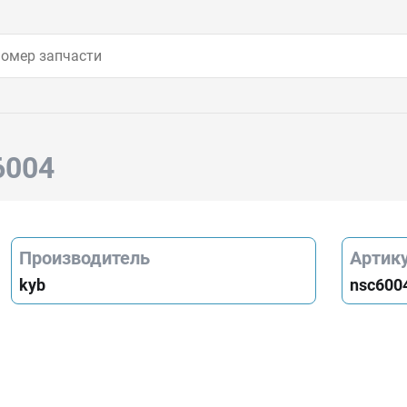
6004
Производитель
Артик
kyb
nsc600