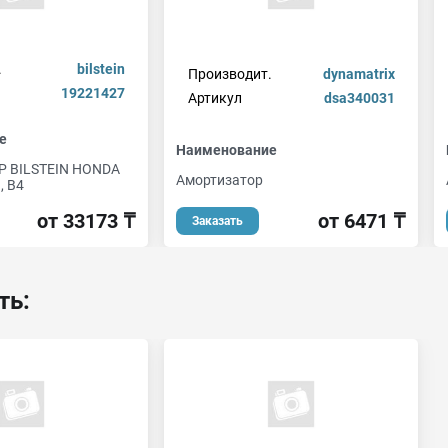
.
bilstein
Производит.
dynamatrix
19221427
Артикул
dsa340031
е
Наименование
 BILSTEIN HONDA
Амортизатор
, B4
от 6471 ₸
от 33173 ₸
Заказать
ть: