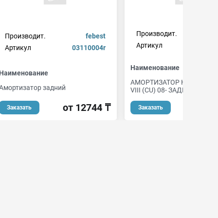
Производит.
Производит.
febest
Артикул
sh4
Артикул
03110004r
Наименование
Наименование
АМОРТИЗАТОР HONDA AC
Амортизатор задний
VIII (CU) 08- ЗАДНИЙ ПРАВ
от 12744 ₸
от 1
Заказать
Заказать