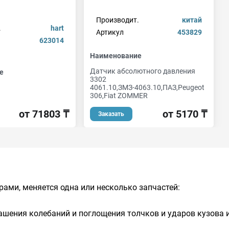
Производит.
китай
.
hart
Артикул
453829
623014
Наименование
Датчик абсолютного давления
е
3302
4061.10,ЗМЗ-4063.10,ПАЗ,Peugeot
306,Fiat ZOMMER
от 71803 ₸
от 5170 ₸
Заказать
ами, меняется одна или несколько запчастей:
ашения колебаний и поглощения толчков и ударов кузова и