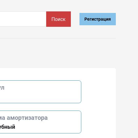
Поиск
Регистрация
ул
ма амортизатора
убный