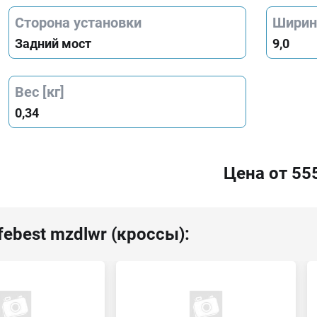
Сторона установки
Ширина
Задний мост
9,0
Вес [кг]
0,34
Цена от 55
febest mzdlwr (кроссы):