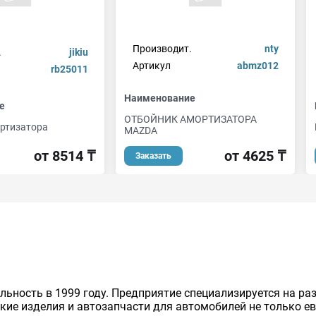
Производит.
nty
.
jikiu
Артикул
abmz012
rb25011
Наименование
е
ОТБОЙНИК АМОРТИЗАТОРА
ртизатора
MAZDA
от 8514 ₸
от 4625 ₸
Заказать
льность в 1999 году. Предприятие специализируется на р
кие изделия и автозапчасти для автомобилей не только ев