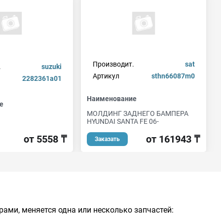
Производит.
sat
.
suzuki
Артикул
sthn66087m0
2282361a01
Наименование
е
МОЛДИНГ ЗАДНЕГО БАМПЕРА
HYUNDAI SANTA FE 06-
от 5558 ₸
от 161943 ₸
Заказать
ами, меняется одна или несколько запчастей: