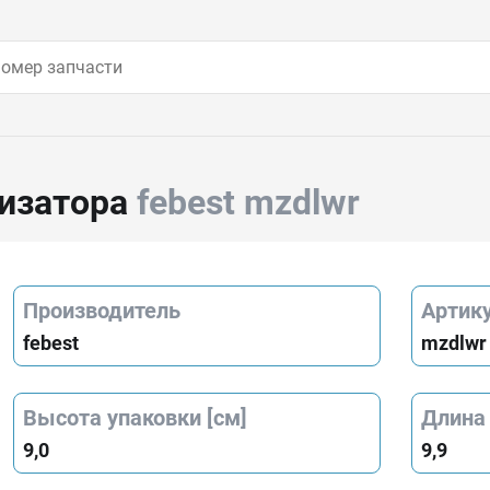
тизатора
febest mzdlwr
Производитель
Артик
febest
mzdlwr
Высота упаковки [см]
Длина 
9,0
9,9